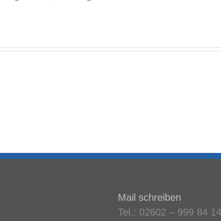
porate
Homepage
tity
–
Smiling
ora
Events
er
Mail schreiben
Tel.: 02602 – 999 84 1