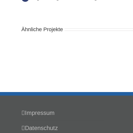
Ähnliche Projekte
Online
Cor
Shop
Iden
–
–
Aurora
Aur
Leder
Led
Impressum
Datenschutz